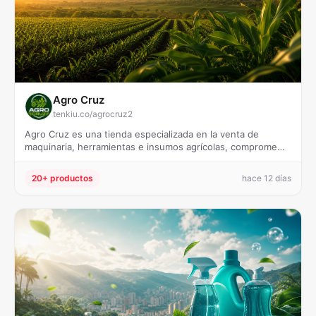
Agro Cruz
tenkiu.co/agrocruz2
Agro Cruz es una tienda especializada en la venta de
maquinaria, herramientas e insumos agrícolas, comprome…
20+ productos
hace 12 días