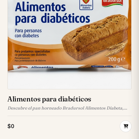
Alimentos para diabéticos
Descubre el pan horneado Bradursol Alimentos Diabeta,
una opción deliciosa y segura diseñada pensando en tu
bienestar. Disfruta de un sabor auténtico y la tranquilidad
$0
de un alimento especializado, perfecto para personas con
diabetes. • 🍞 **Formato Práctico:** Pan en forma de