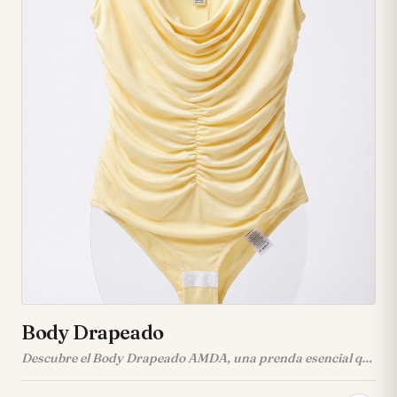
silueta con versatilidad. • ☁️ Confeccionado en suave falso
chalis, ofreciendo una caída fluida y máximo confort
durante todo el día. • 🧵 Botones discretos en tono marrón
claro que complementan a la perfección el diseño. • 📏
Disponible en tallas S y M para un ajuste ideal.
Body Drapeado
Descubre el Body Drapeado AMDA, una prenda esencial que
combina elegancia y comodidad para realzar tu figura con
un toque chic y moderno. Este body en tono amarillo claro es