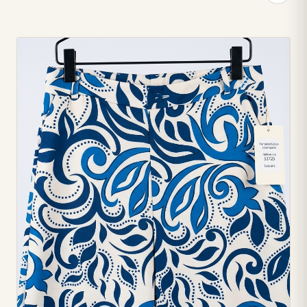
claro, ideal para un estilo distintivo y fluido. • **Marca de
Prestigio:** Un diseño exclusivo de Maje, sinónimo de
calidad y tendencia. 🏷️ • **Estampado Único:** Patrón
abstracto de pinceladas rosas sobre una base beige claro,
perfecto para destacar con originalidad. 🎨 • **Comodidad
Superior:** Fabricado en 100% viscosa, ofrece una caída
fluida, un tacto suave y una ligereza inigualable. ✨ •
**Ajuste Perfecto:** Cuenta con cintura elástica para
mayor confort y un cinturón de lazo autoajustable que
personaliza tu silueta. 🎀 • **Silueta Elegante:** Su estilo
Palazzo de pierna ancha proporciona libertad de
movimiento y una presencia sofisticada. 💃 • **Talla
Disponible:** Este modelo se presenta en talla M. •
**Referencia del Modelo:** 231PPA004.