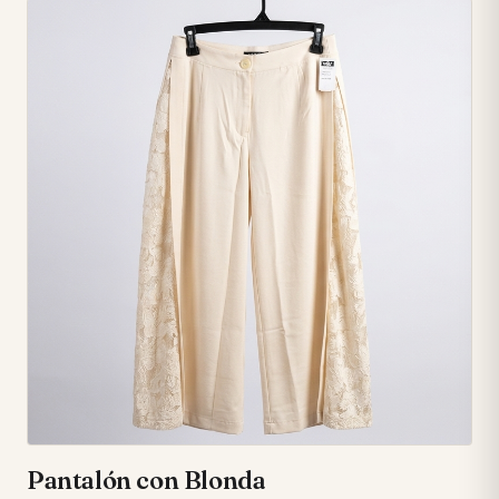
cremallera visible que añade un estilo único y audaz. ⚡ •
Cierre inferior de corchetes para un ajuste seguro y una
comodidad inigualable. 🔒 • Talla única que se adapta de
forma flexible, abrazando tu silueta. 💖 • Disponible en una
paleta de colores vibrantes y clásicos: amarillo claro, blanco,
beige, negro y rojo. 🌈 • Referencia del producto: 405101. 🏷️
Pantalón con Blonda