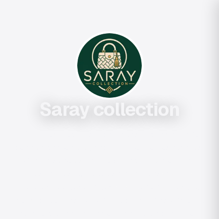
Saray collection
"Creamos mochilas recamadas hechas a mano
con dedicacion, elegancia y amor por los detalles.
Cada diseno es una pieza unica que combina
artesania, estilo y exclusividad, pensada para
mujeres que desean destacar con un accesorio
sofisticado. Mas que una mochila, llevas una obra
de arte creada para acompanarte en cada mo…