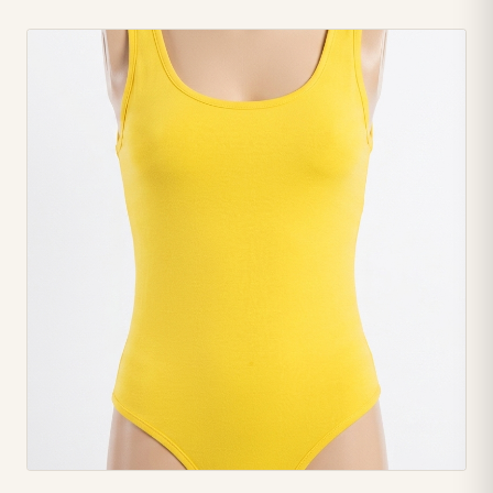
adornan la espalda de la chaqueta, fijadas en las hombreras
para un look único y llamativo. • 🧥 Chaqueta Cropped
Moderna: Confeccionada con manga corta, cuello clásico y
un corte 'cropped' que realza tu figura, mostrando un toque
de piel. • 👗 Falda Mini Plisada: Una falda clásica y coqueta
con pliegues, que complementa a la perfección la chaqueta
para una silueta equilibrada y chic. • 🎯 Versatilidad en un
Conjunto: Una pieza coordinada ideal para crear atuendos
impactantes y con personalidad para cualquier ocasión.