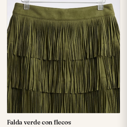
**Cierre Asimétrico Innovador:** Una cremallera plateada
diagonal de cuerpo entero en la parte frontal que añade un
toque moderno y atrevido. • 🧶 **Detalle de Flecos
Exclusivo:** Un adorno decorativo de macramé color
crema en el lateral izquierdo que la hace verdaderamente
única. • 💃 **Corte Moderno y Versátil:** Su diseño corto es
ideal para un look juvenil y fácil de combinar en cualquier
ocasión. • 🧵 **Confección de Calidad:** Elaborada con
tejidos duraderos y agradables al tacto para tu máxima
comodidad.
Falda verde con flecos