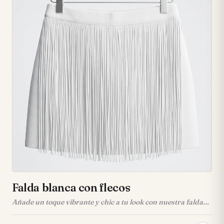
plateados en el cuello y las solapas que capturan miradas. •
🔒 **Cierre Asimétrico Distintivo:** Cremallera frontal
asimétrica con tirador único que añade un toque moderno y
atrevido. • 📱 **Bolsillos Funcionales:** Dos bolsillos
delanteros con cremallera (uno en el pecho, otro lateral)
para guardar tus esenciales de forma segura. • 📏
**Cinturón Ajustable:** Cinturón en la cintura con hebilla
plateada que permite un ajuste perfecto y una silueta
definida. • 💪 **Detalles Auténticos:** Hombreras con
botones a presión y puños con cremallera que realzan su
estética rockera. • ⚙️ **Herrajes Plateados:** Todos los
elementos metálicos, incluyendo cremalleras y hebillas, son
en tono plateado para un acabado cohesivo. • 👕 **Talla
Disponible:** Ofrecida en talla M, ideal para un ajuste
estilizado y favorecedor.
Falda blanca con flecos
Añade un toque vibrante y chic a tu look con nuestra falda
corta blanca, diseñada para captar todas las miradas y
ofrecerte un estilo inolvidable. • ✨ **Diseño de flecos