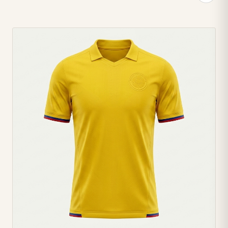
Fabricado en material de efecto piel suave para un look
moderno y sofisticado. 🖤 • Cierre frontal con cremallera
completa para un ajuste fácil y un toque atrevido. ⚡ • Diseño
exclusivo de cuello halter con banda tipo collar y recortes en
los hombros. 👗 • Copas estructuradas y varillas verticales
que moldean y definen tu figura a la perfección. ⏳