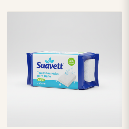
florales. 🌸 • Elimina eficazmente el 99% de bacterias y virus,
neutralizando los malos olores para un ambiente más puro
y sano. ✨ • Su potente fórmula es ideal para limpiar y
desinfectar múltiples superficies, dejando un brillo radiante
sin esfuerzo. 💪 • Formato de 2 litros que garantiza una
limpieza duradera y eficiente para todo tu hogar. 💧