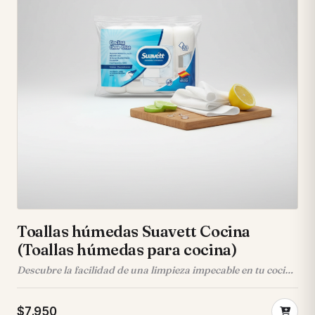
Infunde un aroma fresco y sutil que perdura en tus
prendas. 🥥
Toallas húmedas Suavett Cocina
(Toallas húmedas para cocina)
Descubre la facilidad de una limpieza impecable en tu cocina
con las toallitas húmedas Suavett, tu solución
multisuperficie que desengrasa y aporta brillo con un fresco
$7.950
aroma cítrico. Con 30 unidades por paquete, mantén tu