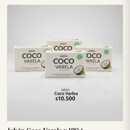
color. ✨ • **Poder Anti-Manchas:** Ataca y remueve
eficazmente las manchas para prendas impecables. 💪 •
**Limpieza Profunda:** Penetra en las fibras para una
higiene total y resultados asombrosos. 🧺 • **Fragancia
Duradera:** Disfruta de un aroma intenso y fresco que
perdura en cada prenda. 🌸 • **Fórmula Concentrada:**
Rinde más lavados, ofreciendo mayor eficiencia y ahorro. 💰
• **Envase Ergonómico:** Su diseño con asa integrada
facilita un vertido cómodo y sin derrames. 👍