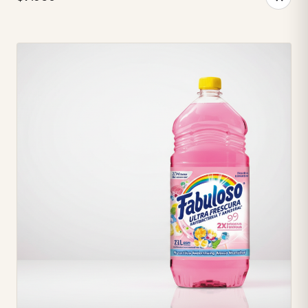
hogar reluciente sin esfuerzo. • ✨ **Limpieza
Multisuperficie:** Ideales para todas las superficies de tu
cocina, desde encimeras hasta electrodomésticos. • 💪
**Poder Desengrasante:** Elimina la grasa y la suciedad
más incrustada sin esfuerzo. • 🌟 **Brillo Impecable:**
Deja tus superficies relucientes y como nuevas, sin marcas. •
💨 **Secado Rápido:** Olvídate de las esperas y disfruta de
una cocina lista al instante. • 🍋 **Aroma Limón y Cítrico:**
Disfruta de una fragancia fresca y agradable que revitaliza
tu espacio. • 💧 **Sin Aclarado ni Lejía:** Limpia de forma
segura y sin necesidad de enjuagar, cuidando tus manos. •
✅ **Dermatológicamente Testadas:** Pensadas para tu
comodidad y seguridad durante la limpieza. • 🇪🇸
**Fabricado en España:** Calidad y confianza
garantizadas en cada toallita.