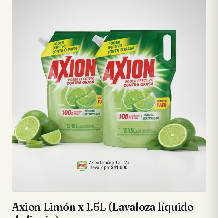
sensación intensa del alcohol. ✨ • Proporciona 24 horas de
protección continua y un aliento fresco duradero, para una
higiene oral completa. ⏱️ • Su distintivo sabor a menta suave
te envuelve en una sensación de frescura natural. 🍃 •
Presentación de 1 litro, ideal para el uso diario de toda la
familia. 👨‍👩‍👧‍👦 • Comprometido con el medio ambiente
gracias a su em
Axion Limón x 1.5L (Lavaloza líquido