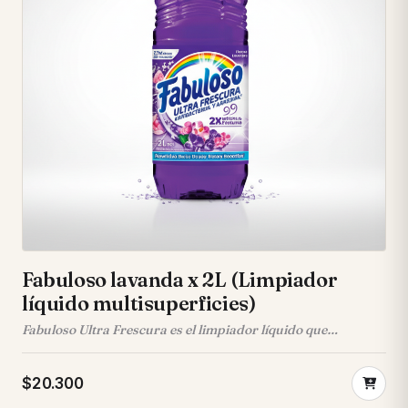
Fabuloso lavanda x 2L (Limpiador
líquido multisuperficies)
Fabuloso Ultra Frescura es el limpiador líquido que
transforma tu hogar, ofreciendo una limpieza profunda y
un estallido de aroma que perdura, dejando cada rincón
$20.300
impecable y vibrante. • Disfruta de 24 horas de un aroma
Ultra Frescura, 2X más intenso y lleno de vibrantes notas