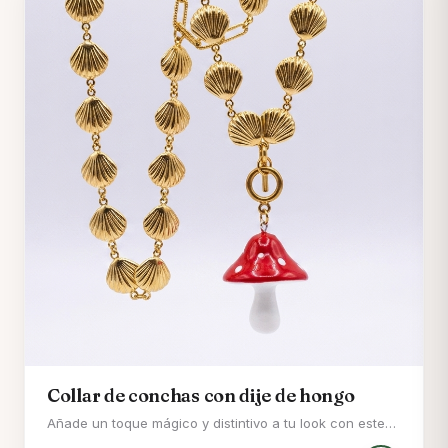
**Sagrado Corazón Multicapa:** Un dije de diseño
esculpido y vibrante, con capas de azul claro, azul
oscuro, un corazón rojo intenso con cruz y un corazón
más pequeño en relieve, y una llama naranja brillante
con base dorada. • 🔒 **Cierre de Palanca Elegante:**
Equipado con un distintivo broche de barra y aro
(toggle clasp) que añade un toque chic y funcional al
diseño. • 🎨 **Artesanía Detallada:** Elaborado con
metal de alta calidad y elementos de arcilla polimérica
(o resina) para los colores, garantizando un acabado
duradero y lleno de vida. • 🎁 **Significado y Estilo:**
Combina la devoción con la moda, convirtiéndolo en el
regalo perfecto o en un tesoro personal que inspira.
Collar de conchas con dije de hongo
Añade un toque mágico y distintivo a tu look con este
collar dorado que combina la elegancia natural de las