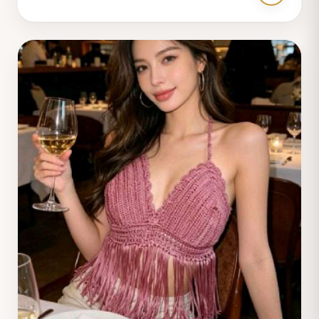
un look inolvidable y sofisticado. ✨ • Confeccionado
artesanalmente en tejido de crochet de alta calidad
para un toque único y distinguido. 🧶 • Top de bikini
triangular con cierre de lazo ajustable y delicados
adornos circulares blancos que realzan tu figura. 👙 •
Braguita de corte clásico que ofrece comodidad y estilo
sin esfuerzo para tus días de sol. • Falda mini de red a
juego con detalles de flecos en el bajo, ideal para una
transición chic de la playa al bar. 💃 • Vibrante color rojo
que capta todas las miradas y te envuelve en una aura
de confianza y moda. ❤️‍🔥 • Un set coordinado de tres
piezas que te garantiza un conjunto playero completo,
elegante y distintivo. ☀️