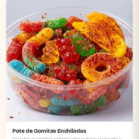
**Frescura Cítrica al Instante:** Viene con dos mitades de
lima fresca para exprimir y realzar su sabor tropical a tu gusto.
• 🥢 **Ideal para Llevar:** Disfrútala fácilmente gracias a su
práctico palito de madera, perfecta para cualquier momento y
lugar. • ✨ **Fusión de Sabores:** La combinación magistral
de la dulzura de la piña, el picante del chile y la acidez de la
lima en cada mordisco.
Pote de Gomitas Enchiladas
Descubre el equilibrio perfecto entre lo dulce y lo picante con