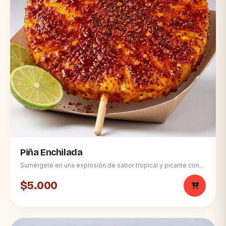
Piña Enchilada
Sumérgete en una explosión de sabor tropical y picante con
nuestra Piña Enchilada, el snack refrescante y vibrante que
combina dulzura, acidez y un toque audaz de chile. ¡La
$5.000
experiencia perfecta para tu paladar! • 🍍 **Rodaja Gigante y
Suculenta:** Una única y generosa rodaja de piña fresca, ideal
para satisfacer tu antojo más grande. • 🌶️ **Cobertura Intensa
de Chile:** Generosamente cubierta con un audaz y seco
polvo de chile rojo/marrón para un sabor inigualable. • 🍋