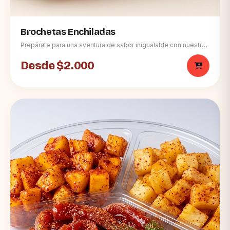
Brochetas Enchiladas
Prepárate para una aventura de sabor inigualable con nuestras
Brochetas Enchiladas. Una vibrante mezcla de gomitas
variadas, generosamente bañadas en una irresistible salsa de
Desde $2.000
chamoy y chile, ¡perfectas para deleitar tu paladar con un
toque dulce, picante y ácido! • 🌈 **Explosión de Color y
Textura:** Disfruta de una divertida selección de gomitas
(osos, aros y gusanos) en cada brocheta. • 🌶️ **Cobertura
Irresistible:** Bañadas generosamente en una salsa de
chamoy y chile en polvo, oscura, brillante y visiblemente rica,
que promete un sabor intenso. • 🍋 **Toque Agridulce y
Fresco:** El equilibrio perfecto entre dulce, picante y ácido,
realzado por la sugerencia de la lima fresca. • ✨
**Generosamente Cargadas:** Cada brocheta de madera
está abundantemente llena para asegurar una experiencia
deliciosa y satisfactoria. • 🎉 **La Experiencia Completa:**
Un dulce con un giro emocionante que despierta todos tus
sentidos.