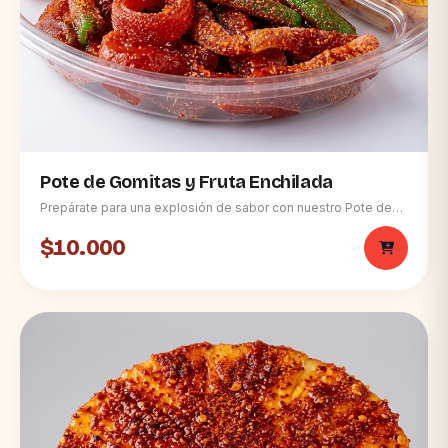
Pote de Gomitas y Fruta Enchilada
Prepárate para una explosión de sabor con nuestro Pote de
Gomitas y Fruta Enchilada, la combinación perfecta de dulzura,
acidez y el toque justo de picante. Disfruta de un festín
$10.000
irresistible en un práctico envase de tres compartimentos
diseñado para tu comodidad y deleite. • 🥭🍍 Disfruta de
mango y piña en cubos