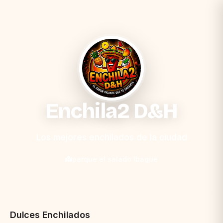
Enchila2 D&H
Los mejores enchilados de la ciudad
parque el salado Ibague
Dulces Enchilados