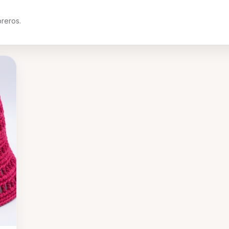
**
todo el bolso, creando un movimiento
dinámico y un estilo bohemio. • 🔗 **Asa
reros.
Innovadora:** Diseño único que combina una
tira de tela trenzada con una robusta cadena
metálica dorada, ofreciendo elegancia y
comodidad. • 🔒 **Cierre Práctico y
Estiloso:** Sistema de cordón con una bolsa
*
interior lisa y ligeramente brillante (tipo satén)
que se frunce con delicadeza. • 🧶
**Artesanía Exquisita:** Tejido a mano con
cordones de tela de alta calidad, asegurando
una pieza duradera y con un acabado
un
artesanal inigualable. • 🎨 **Versatilidad
o
Chic:** Su elegante tono beige/nude y
detalles dorados lo convierten en el
accesorio ideal para complementar cualquier
look, de día o de noche.