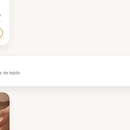
s
o
 •
n
 de tejido.
ue
á
d
.