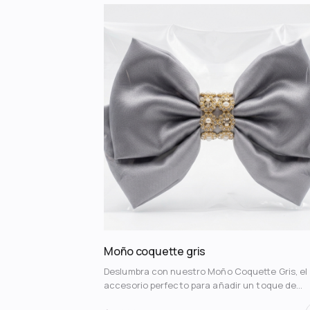
con efecto pétalo que aporta un toque románt
y completo a tu cabello. • 💖 Color rosa brillant
que irradia alegría y vitalidad, capturando toda
miradas. • 🌿 Adornado con delicados lazos y
detalles en cinta verde oscuro que realzan su
estética natural y sofisticada. • ✨ Elaborado 
tela de tacto satinado, garantizando suavidad
cuidado para tu cabello sin tirones. • 🛍️ Se en
sellado en una bolsa plástica transparente,
asegurando un producto nuevo y en perfectas
condiciones.
Moño coquette gris
Deslumbra con nuestro Moño Coquette Gris, el
accesorio perfecto para añadir un toque de
sofisticación y brillo a tu look. ✨ Confecciona