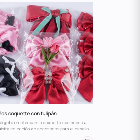
n blanco con elástico negro, que ofrecen un
re suave y previenen marcas. ✨ • Fabricado
suave satén de alta calidad que minimiza el
z y protege la salud de tu melena. 💖 • Viene en
práctica bolsa plástica transparente, ideal
 organizar o como un regalo encantador. 🎁
os coquette con tulipán
rgete en el encanto coquette con nuestra
isita colección de accesorios para el cabello,
combina la dulzura de los moños y scrunchies