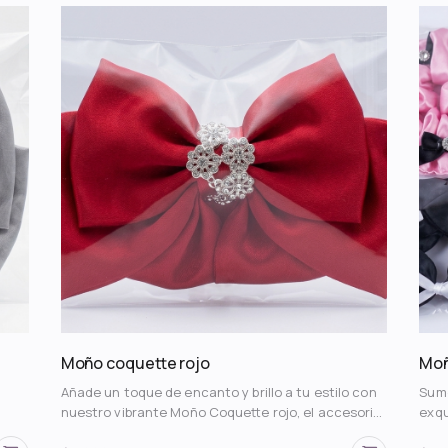
ico
Frozen, el personaje favorito de tu hija, centrado
saté
e
elegantemente en el lazo. • 🎀 Incluye un
agar
s las
encantador lazo decorativo que añade un toque
con 
extra de dulzura y estilo. • 👧 El accesorio ideal
friz
para que las niñas expresen su personalidad y amor
una 
con
por Disney.
para
 y
trega
Moño coquette rojo
Moñ
Añade un toque de encanto y brillo a tu estilo con
Sumé
nuestro vibrante Moño Coquette rojo, el accesorio
exqu
do en
perfecto para destacar. ✨ • Color rojo intenso que
que 