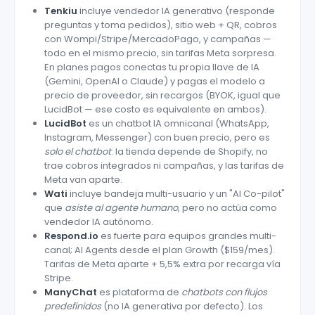
Tenkiu
incluye vendedor IA generativo (responde
preguntas y toma pedidos), sitio web + QR, cobros
con Wompi/Stripe/MercadoPago, y campañas —
todo en el mismo precio, sin tarifas Meta sorpresa.
En planes pagos conectas tu propia llave de IA
(Gemini, OpenAI o Claude) y pagas el modelo a
precio de proveedor, sin recargos (BYOK, igual que
LucidBot — ese costo es equivalente en ambos).
LucidBot
es un chatbot IA omnicanal (WhatsApp,
Instagram, Messenger) con buen precio, pero es
solo el chatbot
: la tienda depende de Shopify, no
trae cobros integrados ni campañas, y las tarifas de
Meta van aparte.
Wati
incluye bandeja multi-usuario y un "AI Co-pilot"
que
asiste al agente humano
, pero no actúa como
vendedor IA autónomo.
Respond.io
es fuerte para equipos grandes multi-
canal; AI Agents desde el plan Growth ($159/mes).
Tarifas de Meta aparte + 5,5% extra por recarga vía
Stripe.
ManyChat
es plataforma de
chatbots con flujos
predefinidos
(no IA generativa por defecto). Los