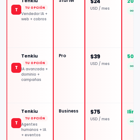
Tenkiu
Starter
$24
20.0
TU OPCIÓN
USD / mes
T
Con
Vendedor IA +
web + cobros
Tenkiu
Pro
$39
50.0
TU OPCIÓN
USD / mes
Con
T
IA avanzada +
dominio +
campañas
Tenkiu
Business
$75
Ilim
TU OPCIÓN
USD / mes
Con
T
Agentes
humanos + IA
+ eventos