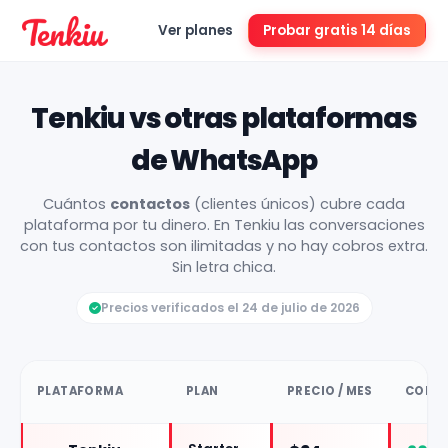
Ver planes
Probar gratis 14 días
Tenkiu vs otras plataformas
de WhatsApp
Cuántos
contactos
(clientes únicos) cubre cada
plataforma por tu dinero. En Tenkiu las conversaciones
con tus contactos son ilimitadas y no hay cobros extra.
Sin letra chica.
Precios verificados el 24 de julio de 2026
PLATAFORMA
PLAN
PRECIO / MES
CONTA