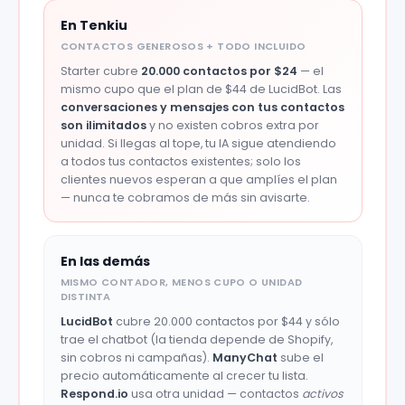
En Tenkiu
CONTACTOS GENEROSOS + TODO INCLUIDO
Starter cubre
20.000 contactos por $24
— el
mismo cupo que el plan de $44 de LucidBot. Las
conversaciones y mensajes con tus contactos
son ilimitados
y no existen cobros extra por
unidad. Si llegas al tope, tu IA sigue atendiendo
a todos tus contactos existentes; solo los
clientes nuevos esperan a que amplíes el plan
— nunca te cobramos de más sin avisarte.
En las demás
MISMO CONTADOR, MENOS CUPO O UNIDAD
DISTINTA
LucidBot
cubre 20.000 contactos por $44 y sólo
trae el chatbot (la tienda depende de Shopify,
sin cobros ni campañas).
ManyChat
sube el
precio automáticamente al crecer tu lista.
Respond.io
usa otra unidad — contactos
activos