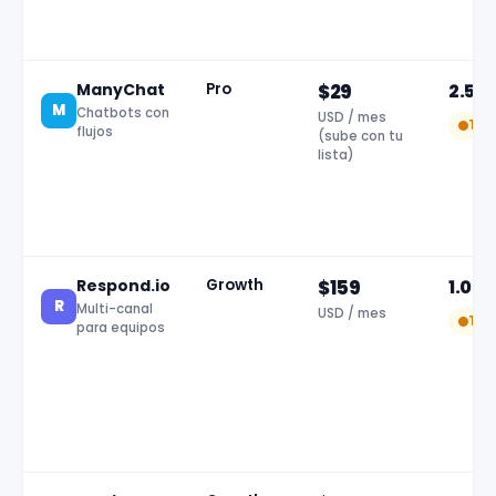
ManyChat
Pro
$29
2.50
M
Chatbots con
USD / mes
Tem
flujos
(sube con tu
lista)
Respond.io
Growth
$159
1.00
R
Multi-canal
USD / mes
Tar
para equipos