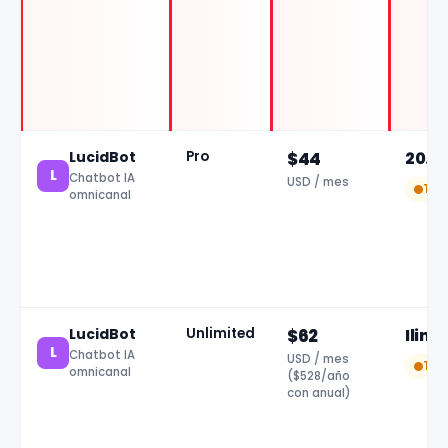
LucidBot
Pro
$44
20.0
L
Chatbot IA
USD / mes
Tar
omnicanal
LucidBot
Unlimited
$62
Ilimi
L
Chatbot IA
USD / mes
Tar
omnicanal
($528/año
con anual)