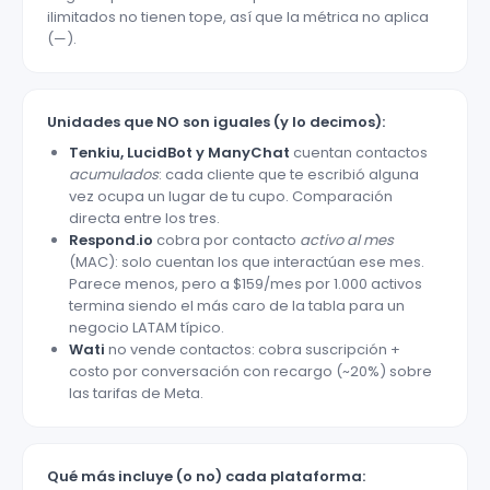
ilimitados no tienen tope, así que la métrica no aplica
(—).
Unidades que NO son iguales (y lo decimos):
Tenkiu, LucidBot y ManyChat
cuentan contactos
acumulados
: cada cliente que te escribió alguna
vez ocupa un lugar de tu cupo. Comparación
directa entre los tres.
Respond.io
cobra por contacto
activo al mes
(MAC): solo cuentan los que interactúan ese mes.
Parece menos, pero a $159/mes por 1.000 activos
termina siendo el más caro de la tabla para un
negocio LATAM típico.
Wati
no vende contactos: cobra suscripción +
costo por conversación con recargo (~20%) sobre
las tarifas de Meta.
Qué más incluye (o no) cada plataforma: