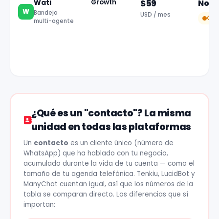
Wati
Growth
$59
No v
W
Bandeja
USD / mes
Cob
multi-agente
¿Qué es un "contacto"? La misma
unidad en todas las plataformas
Un
contacto
es un cliente único (número de
WhatsApp) que ha hablado con tu negocio,
acumulado durante la vida de tu cuenta — como el
tamaño de tu agenda telefónica. Tenkiu, LucidBot y
ManyChat cuentan igual, así que los números de la
tabla se comparan directo. Las diferencias que sí
importan: