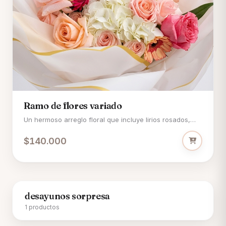
Ramo de flores variado
Un hermoso arreglo floral que incluye lirios rosados,
rosas en tonos pastel y fucsia, hortensias blancas y
$140.000
gerberas, envuelto en papel decorativo blanco con
detalles amarillos y una cinta.
desayunos sorpresa
1 productos