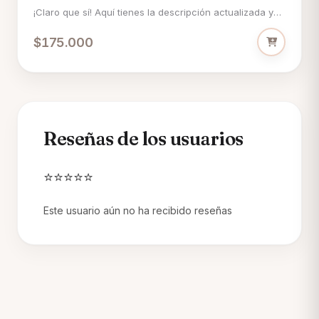
¡Claro que sí! Aquí tienes la descripción actualizada y
mejorada de tu Desayuno Sorpresa "Sabor de la
$175.000
Abuela", completamente en español y con todos los
detalles que necesitas: --- El Desayuno Sorpresa
"Sabor de la Abuela" es una experiencia que evoca la
calidez del hogar y los sabores más reconfortantes de
la infancia, ideal para
Reseñas de los usuarios
⭐⭐⭐⭐⭐
Este usuario aún no ha recibido reseñas