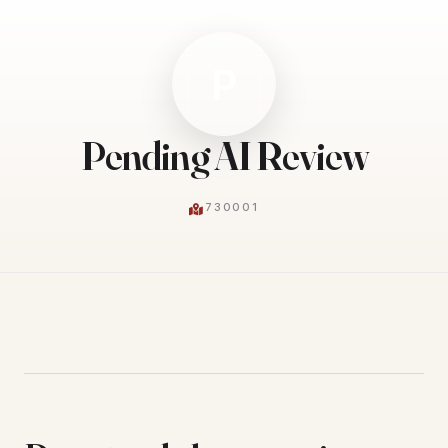
P
Pending AI Review
730001