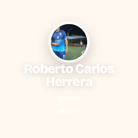
Roberto Carlos
Herrera
Roberto
calarca