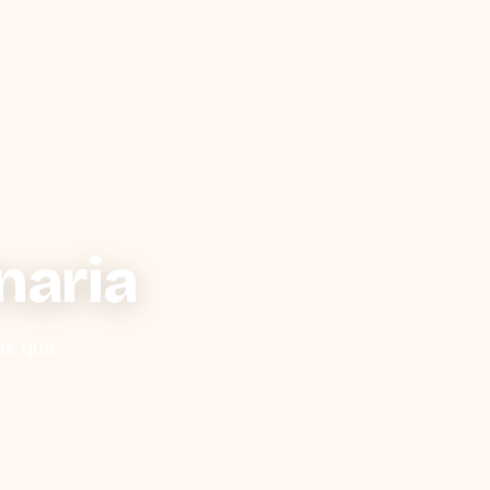
naria
as que