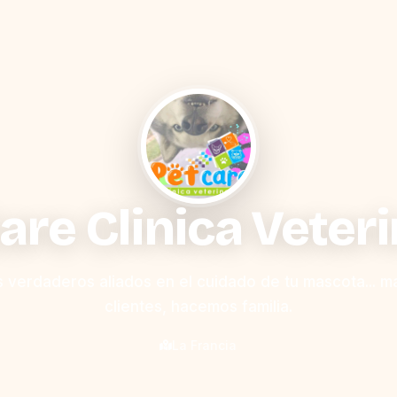
are Clinica Veteri
 verdaderos aliados en el cuidado de tu mascota... m
clientes, hacemos familia.
La Francia