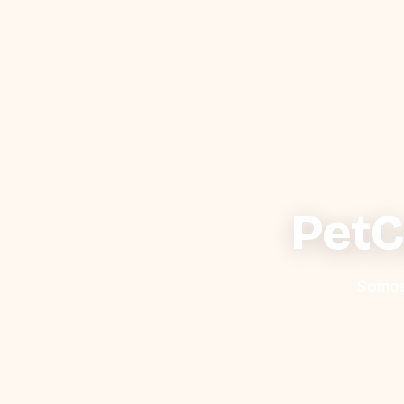
PetC
Somos