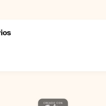
ios
CREADO CON