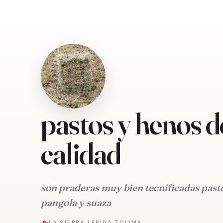
pastos y henos 
calidad
son praderas muy bien tecnificadas past
pangola y suaza
LA SIERRA LERIDA TOLIMA