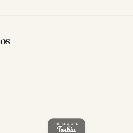
ios
CREADO CON