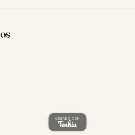
ios
CREADO CON