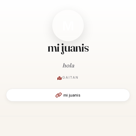
M
mi juanis
hola
GAITAN
mi juanis