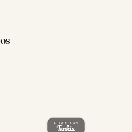
ios
CREADO CON