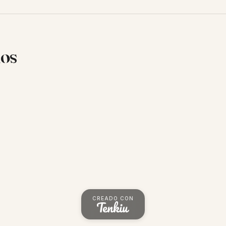
ios
CREADO CON