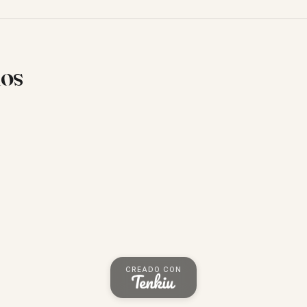
ios
CREADO CON