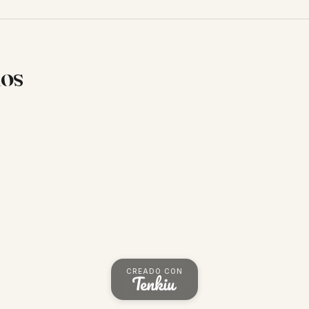
ios
CREADO CON