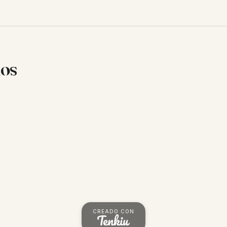
ios
CREADO CON