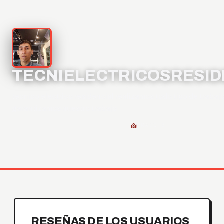
TECNIELECTRICOSRESID
tecnico electrico residencial realizamos todo tipo de trabaj
garantizamos nuestro trabajo
PRADO 2
RESEÑAS DE LOS USUARIOS