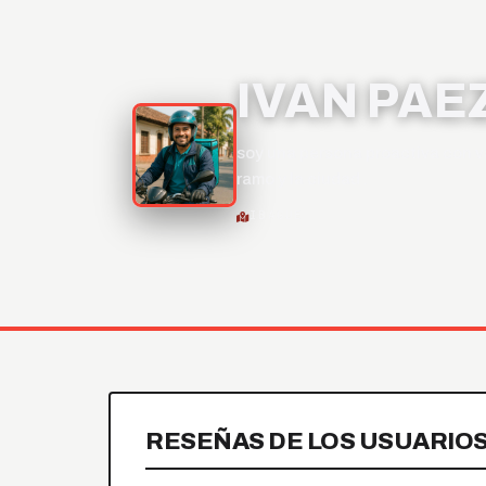
IVAN PAE
soy una persona proactiva con v
ramo y la ciudad .
IBAGUE
RESEÑAS DE LOS USUARIO