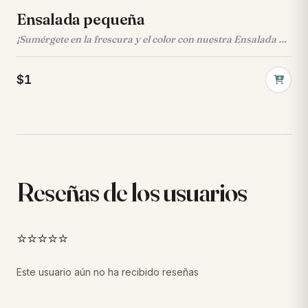
Ensalada pequeña
¡Sumérgete en la frescura y el color con nuestra Ensalada de
Frutas Pequeñal! Este postre exquisito deleitará tus sentidos
con cada cucharada, Una selección de frutas frescas como
$1
fresa, mango, papaya, pera, manzana melón, uva y banano
bañadas en crema de leche, leche condensada y queso
acompañadas de una porción de Helado y galleta de leche.
Reseñas de los usuarios
⭐⭐⭐⭐⭐
Este usuario aún no ha recibido reseñas