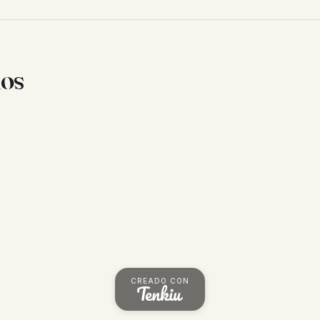
ios
CREADO CON