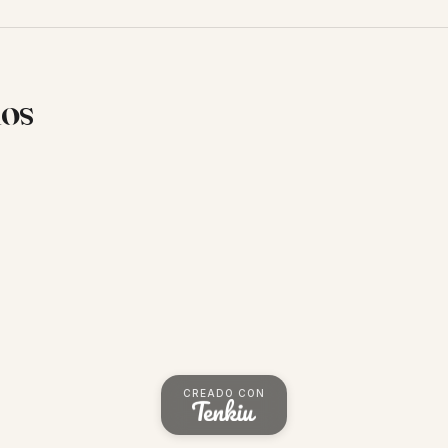
ios
CREADO CON