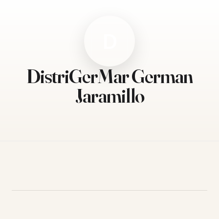
D
DistriGerMar German
Jaramillo