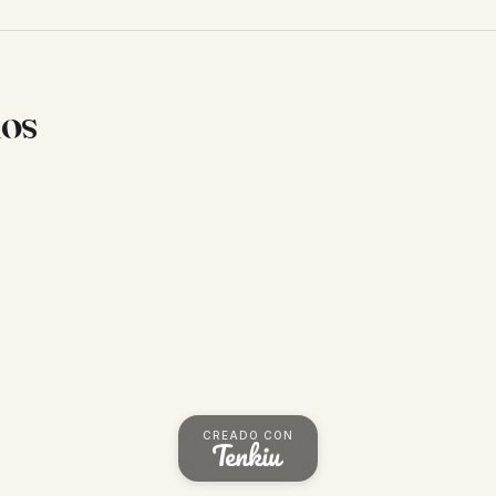
ios
CREADO CON