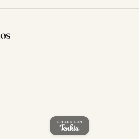
ios
CREADO CON