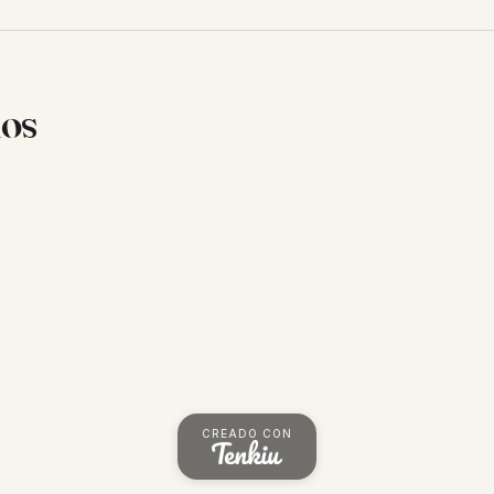
ios
CREADO CON