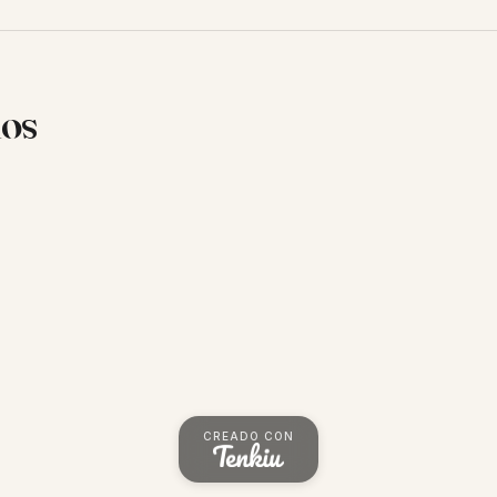
ios
CREADO CON