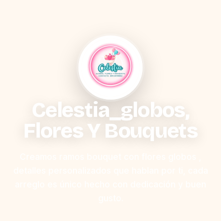
Celestia_globos,
Flores Y Bouquets
Creamos ramos bouquet con flores globos ,
detalles personalizados que hablan por ti, cada
arreglo es único hecho con dedicación y buen
gusto.