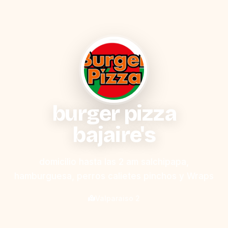
burger pizza
bajaire's
domicilio hasta las 2 am salchipapa,
hamburguesa, perros calietes pinchos y Wraps
Valparaiso 2