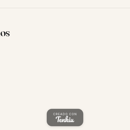
ios
CREADO CON