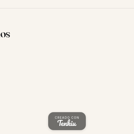
ios
CREADO CON