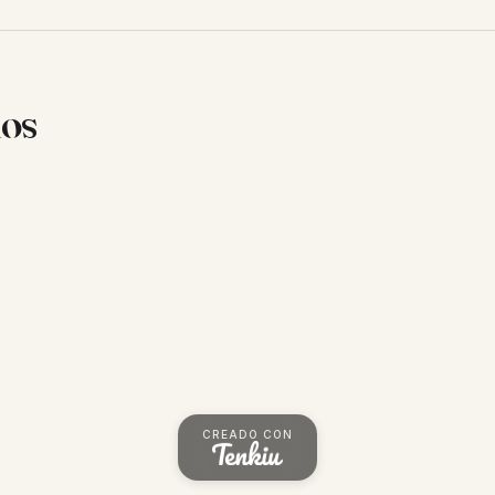
ios
CREADO CON