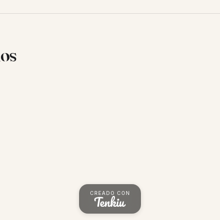
ios
CREADO CON